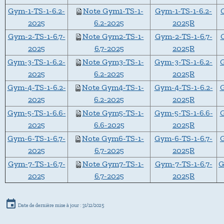
Gym-1-TS-1-6.2-
Note Gym1-TS-1-
Gym-1-TS-1-6.2-
2025
6.2-2025
2025R
Gym-2-TS-1-6.7-
Note Gym2-TS-1-
Gym-2-TS-1-6.7-
2025
6.7-2025
2025R
Gym-3-TS-1-6.2-
Note Gym3-TS-1-
Gym-3-TS-1-6.2-
G
2025
6.2-2025
2025R
Gym-4-TS-1-6.2-
Note Gym4-TS-1-
Gym-4-TS-1-6.2-
G
2025
6.2-2025
2025R
Gym-5-TS-1-6.6-
Note Gym5-TS-1-
Gym-5-TS-1-6.6-
G
2025
6.6-2025
2025R
Gym-6-TS-1-6.7-
Note Gym6-TS-1-
Gym-6-TS-1-6.7-
G
2025
6.7-2025
2025R
Gym-7-TS-1-6.7-
Note Gym7-TS-1-
Gym-7-TS-1-6.7-
G
2025
6.7-2025
2025R
Date de dernière mise à jour : 31/12/2025