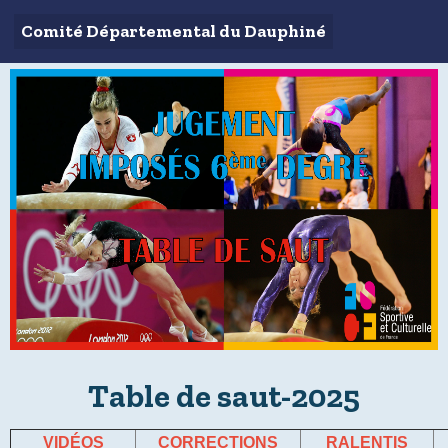
Comité Départemental du Dauphiné
Table de saut-2025
VID
É
OS
CORRECTIONS
RALENTIS