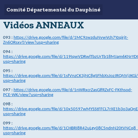
Comité Départemental du Dauphiné
Vidéos ANNEAUX
093 :
https://drive.google.com/file/d/1MC9zwzduNvwVch7Yzqirjt-
Zn6ORsxvT/view?usp=sharing
094 :
https://drive.google.com/file/d/119IqwVDRwlTbzUrTb18MJam6KNrYD
usp=sharing
095 :
https://drive.google.com/file/d/1sfVnzCK3jNC8gSFhbXsJozJRQNVjJKGi
usp=sharing
097 :
https://drive.google.com/file/d/1nWRxcrZasGlfRZxFC-FKthsod-
PCE-WK/view?usp=sharing
098 :
https://drive.google.com/file/d/10x50597wMYSStFFCL7rXE1b3o3aQnE
usp=sharing
099 :
https://drive.google.com/file/d/1CHBRI8R42uLgy08C5ndnN20tVNCq8
usp=sharing