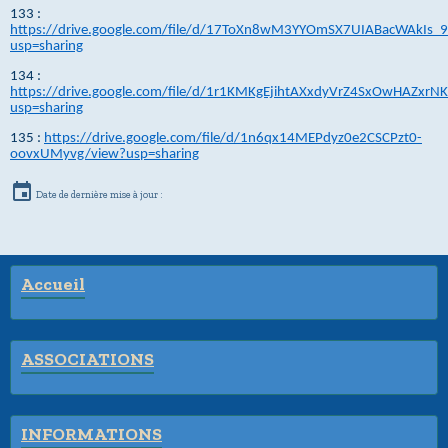
133 :
https://drive.google.com/file/d/17ToXn8wM3YYOmSX7UIABacWAkIs_
usp=sharing
134 :
https://drive.google.com/file/d/1r1KMKgEjihtAXxdyVrZ4SxOwHAZxrN
usp=sharing
135 :
https://drive.google.com/file/d/1n6qx14MEPdyz0e2CSCPzt0-
oovxUMyvg/view?usp=sharing
Date de dernière mise à jour :
Accueil
ASSOCIATIONS
INFORMATIONS