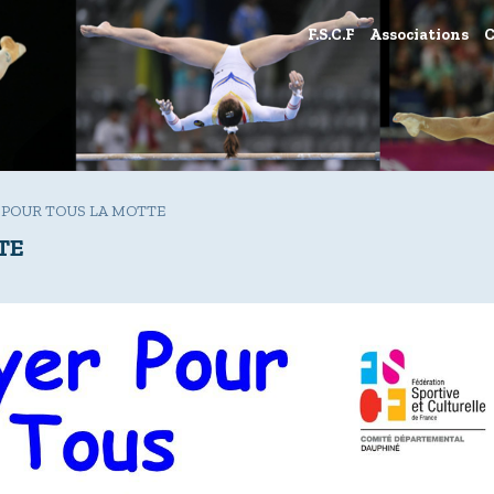
F.S.C.F
Associations
C
 POUR TOUS LA MOTTE
TE