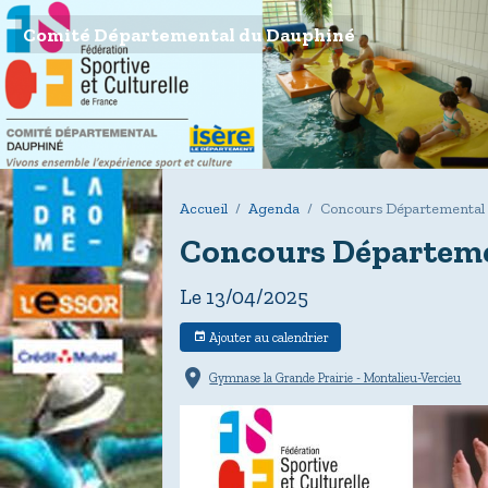
Comité Départemental du Dauphiné
Accueil
Agenda
Concours Départemental 
Concours Départeme
Le 13/04/2025
Ajouter au calendrier
Gymnase la Grande Prairie - Montalieu-Vercieu